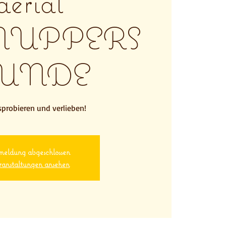
aerial
NUPPERS
UNDE
probieren und verlieben!
eldung abgeschlossen
anstaltungen ansehen