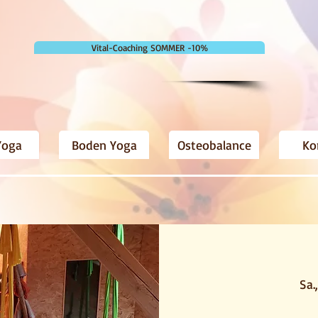
Vital-Coaching SOMMER -10%
Yoga
Boden Yoga
Osteobalance
Ko
Sa.,