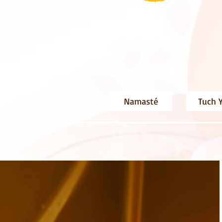
Namasté
Tuch 