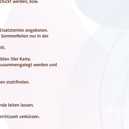
chickt werden, bzw.
n Ersatztermin angeboten.
n Sommerferien nur in der
lt.
blen 10er Karte.
. zusammengelegt werden und
n stattfinden.
de leiten lassen.
ichtszeit verkürzen.