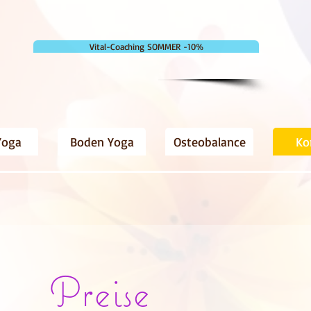
Vital-Coaching SOMMER -10%
Yoga
Boden Yoga
Osteobalance
Ko
Preise