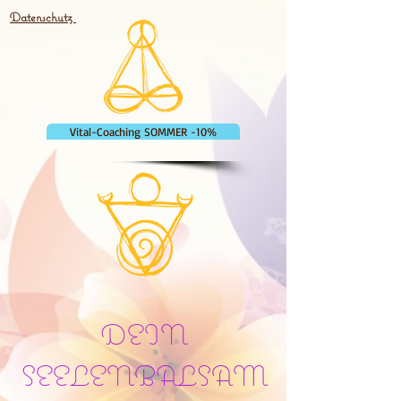
Datenschutz
Vital-Coaching SOMMER -10%
DEIN
SEELENBALSAM