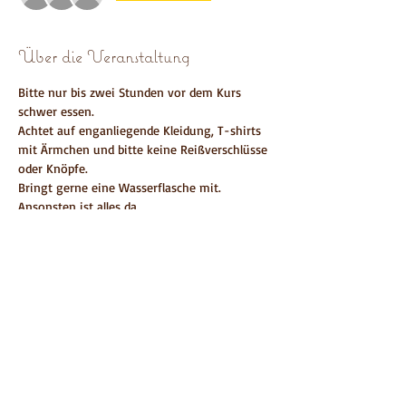
Über die Veranstaltung
Bitte nur bis zwei Stunden vor dem Kurs 
schwer essen. 
Achtet auf enganliegende Kleidung, T-shirts 
mit Ärmchen und bitte keine Reißverschlüsse 
oder Knöpfe.
Bringt gerne eine Wasserflasche mit. 
Ansonsten ist alles da.
Bei gesundheitlichen Einschränkungen klärt 
eine Teilnahme bitte mit euerem 
behandelden Arzt ab.
Diese Veranstaltung teilen