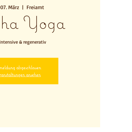
 07. März
  |  
Freiamt
ha Yoga
intensive & regenerativ
eldung abgeschlossen
anstaltungen ansehen