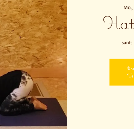
Mo.,
Hat
sanft 
Anm
Ver