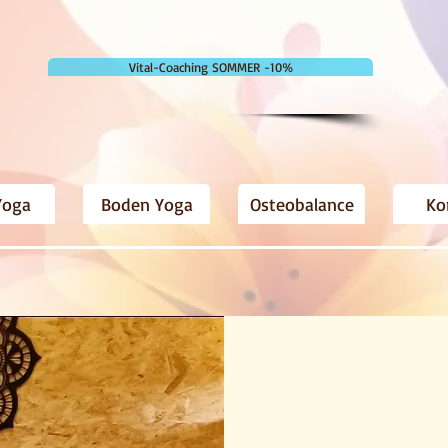
Vital-Coaching SOMMER -10%
Yoga
Boden Yoga
Osteobalance
Ko